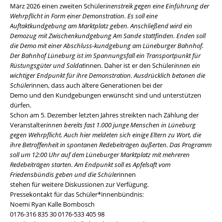
März 2026 einen zweiten Schüler
inenstreik gegen eine Einführung der
Wehrpflicht in Form einer Demonstration. Es soll eine
Auftaktkundgebung am Marktplatz geben. Anschließend wird ein
Demozug mit Zwischenkundgebung Am Sande stattfinden. Enden soll
die Demo mit einer Abschluss-kundgebung am Lüneburger Bahnhof.
Der Bahnhof Lüneburg ist im Spannungsfall ein Transportpunkt für
Rüstungsgüter und Soldat
innen. Daher ist er den Schüler
innen ein
wichtiger Endpunkt für ihre Demonstration. Ausdrücklich betonen die
Schüler
innen, dass auch ältere Generationen bei der
Demo und den Kundgebungen erwünscht sind und unterstützen
dürfen.
Schon am 5. Dezember letzten Jahres streikten nach Zählung der
Veranstalter
innen bereits fast 1.000 junge Menschen in Lüneburg
gegen Wehrpflicht. Auch hier meldeten sich einige Eltern zu Wort, die
ihre Betroffenheit in spontanen Redebeiträgen äußerten. Das Programm
soll um 12:00 Uhr auf dem Lüneburger Marktplatz mit mehreren
Redebeiträgen starten. Am Endpunkt soll es Apfelsaft vom
Friedensbündis geben und die Schüler
innen
stehen für weitere Diskussionen zur Verfügung.
Pressekontakt für das Schüler*innenbündnis:
Noemi Ryan Kalle Bombosch
0176-316 835 30 0176-533 405 98